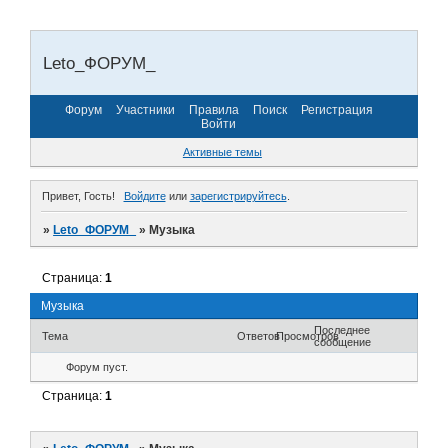
Leto_ФОРУМ_
Форум
Участники
Правила
Поиск
Регистрация
Войти
Активные темы
Привет, Гость!
Войдите
или
зарегистрируйтесь
.
»
Leto_ФОРУМ_
»
Музыка
Страница:
1
Музыка
Последнее
Тема
Ответов
Просмотров
сообщение
Форум пуст.
Страница:
1