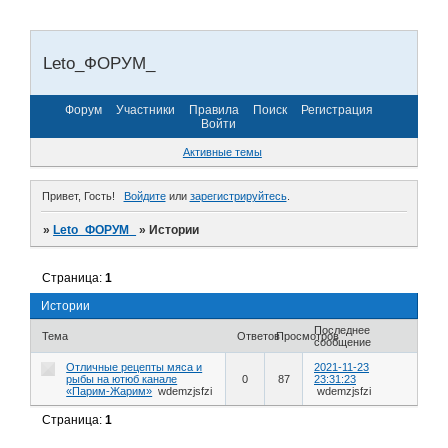
Leto_ФОРУМ_
Форум
Участники
Правила
Поиск
Регистрация
Войти
Активные темы
Привет, Гость!
Войдите
или
зарегистрируйтесь
.
»
Leto_ФОРУМ_
»
Истории
Страница:
1
Истории
Последнее
Тема
Ответов
Просмотров
сообщение
Отличные рецепты мяса и
2021-11-23
рыбы на ютюб канале
0
87
23:31:23
«Парим-Жарим»
wdemzjsfzi
wdemzjsfzi
Страница:
1