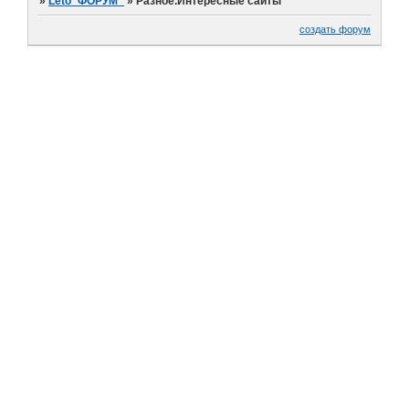
»
Leto_ФОРУМ_
»
Разное.Интересные сайты
создать форум