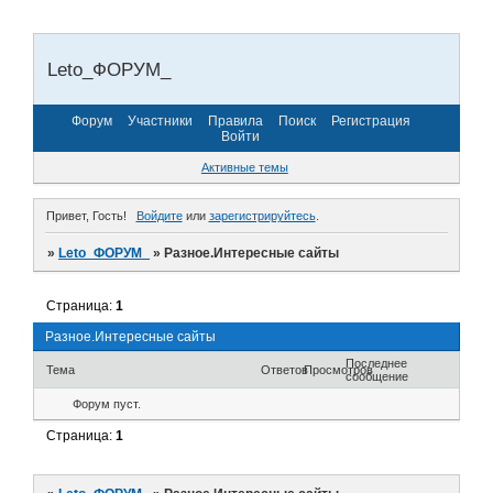
Leto_ФОРУМ_
Форум
Участники
Правила
Поиск
Регистрация
Войти
Активные темы
Привет, Гость!
Войдите
или
зарегистрируйтесь
.
»
Leto_ФОРУМ_
»
Разное.Интересные сайты
Страница:
1
Разное.Интересные сайты
Последнее
Тема
Ответов
Просмотров
сообщение
Форум пуст.
Страница:
1