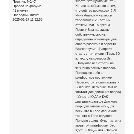
знаете, что нужно менять?
Позитив:
[+0/-0]
Хотите разобраться в том,
Провел на форуме:
41 минуту
что сейчас происходит? Я
Последний визит:
Инна Авалон – являюсь
2025-01-17 11:32:58
тарологом с 20-летним
стажем. Маг 15 аркана.
Помогу Вам наладить
собственную жизнь,
определить ориентиры для
своего развития и обрести
благополучие 11 апреля
стартует интенсив «Таро: 3D
взгляд», на котором Вы:
-Получите все ответы на
жизненно важные вопросы. -
Приведете себя в
комфортное состояние-
Пересмотрите свои активы -
Выясните, чего еще Вам не
хватает для движения вперед
- Узнаете КУДА и КАК
двигаться дальше Для кого
подходит интенсив? -Для
всех, кто в Таро давно Для
тех, кто в Таро недавно
Прямые эфиры будут идти на
закрытой платформе. Вас
ждет : -Общий чат.- Записи