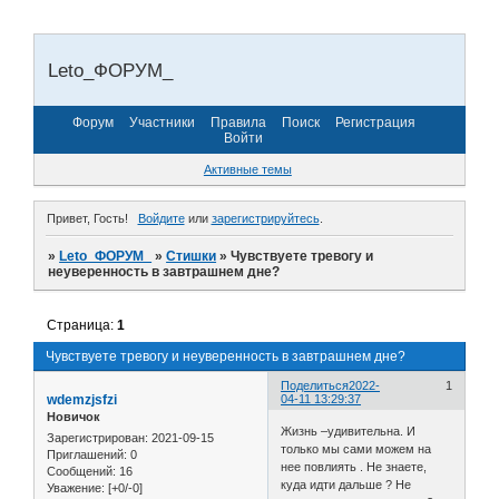
Leto_ФОРУМ_
Форум
Участники
Правила
Поиск
Регистрация
Войти
Активные темы
Привет, Гость!
Войдите
или
зарегистрируйтесь
.
»
Leto_ФОРУМ_
»
Стишки
»
Чувствуете тревогу и
неуверенность в завтрашнем дне?
Страница:
1
Чувствуете тревогу и неуверенность в завтрашнем дне?
Поделиться
2022-
1
wdemzjsfzi
04-11 13:29:37
Новичок
Жизнь –удивительна. И
Зарегистрирован
: 2021-09-15
только мы сами можем на
Приглашений:
0
нее повлиять . Не знаете,
Сообщений:
16
куда идти дальше ? Не
Уважение:
[+0/-0]